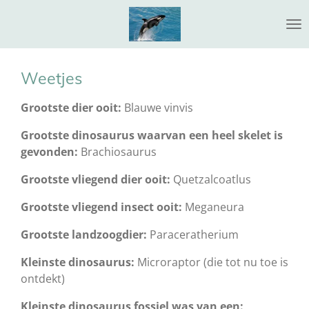
Ga
direct
naar
de
Weetjes
hoofdinhoud
Grootste dier ooit:
Blauwe vinvis
Grootste dinosaurus waarvan een heel skelet is
gevonden:
Brachiosaurus
Grootste vliegend dier ooit:
Quetzalcoatlus
Grootste vliegend insect ooit:
Meganeura
Grootste landzoogdier:
Paraceratherium
Kleinste dinosaurus:
Microraptor (die tot nu toe is
ontdekt)
Kleinste dinosaurus fossiel was van een: